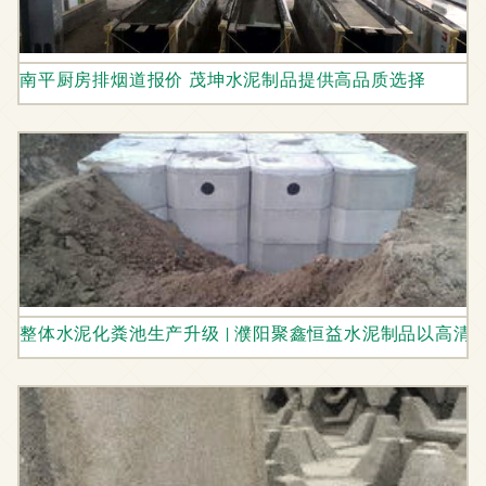
南平厨房排烟道报价 茂坤水泥制品提供高品质选择
整体水泥化粪池生产升级 | 濮阳聚鑫恒益水泥制品以高清