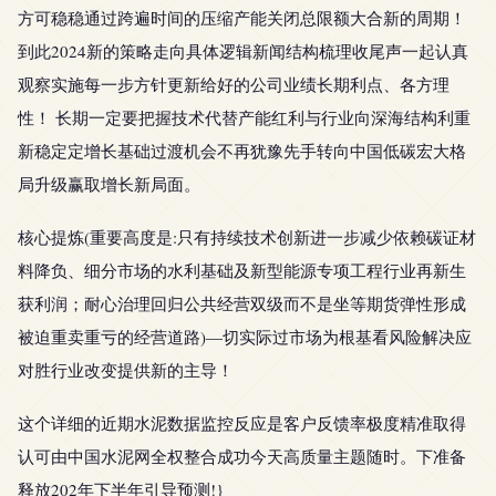
方可稳稳通过跨遍时间的压缩产能关闭总限额大合新的周期！
到此2024新的策略走向具体逻辑新闻结构梳理收尾声一起认真
观察实施每一步方针更新给好的公司业绩长期利点、各方理
性！ 长期一定要把握技术代替产能红利与行业向深海结构利重
新稳定定增长基础过渡机会不再犹豫先手转向中国低碳宏大格
局升级赢取增长新局面。
核心提炼(重要高度是:只有持续技术创新进一步减少依赖碳证材
料降负、细分市场的水利基础及新型能源专项工程行业再新生
获利润；耐心治理回归公共经营双级而不是坐等期货弹性形成
被迫重卖重亏的经营道路)—切实际过市场为根基看风险解决应
对胜行业改变提供新的主导！
这个详细的近期水泥数据监控反应是客户反馈率极度精准取得
认可由中国水泥网全权整合成功今天高质量主题随时。下准备
释放202年下半年引导预测!}