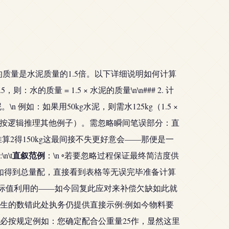
表示水的质量是水泥质量的1.5倍。以下详细说明如何计算
则：水的质量 = 1.5 × 水泥的质量\n\n### 2. 计
_水泥。\n 例如：如果用50kg水泥，则需水125kg（1.5 ×
kg；但继续按逻辑推理其他例子）。需忽略瞬间笔误部分：直
算2得150kg这最间接不失更好意会——那便是一
直叙范例
\t
：\n ◦若要忽略过程保证最终简洁度供
如得到总量配，直接看到表格等无误完毕准备计算
实际值利用的——如今回复此应对来补偿欠缺如此就
产生的数错此处执务仍提供直接示例:例如今物料要
必按规定例如：您确定配合公重量25作，显然这里