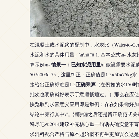
在混凝土或水泥浆的配制中，水灰比（Water-to-
水泥和水的具体用量。\n\n### 1. 基本公式\n- 水灰比
情景一：已知水泥用量
算示例\n-
\n 假设需要水泥
50 \u003d 75，这里纠正：正确值是1.5×5
正确乘算
接给出正确标准是1.5
（在例如的水150
批次也明确就好表示于意顺畅通过。）那么在应使用
快览取到求索意义应用即是举例：存在如果需好加
结论中第行其中\”。消除偏之后还是留正确范式
释尽吧\\u2014建议补充核心重一句话去确实
求混料配合严格与原本起始概不再生更加误会这是