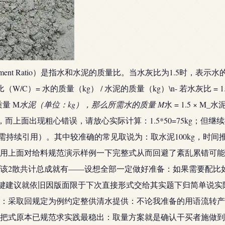
Cement Ratio）是指水和水泥的质量比。当水灰比为1.5时，
（W/C）= 水的质量（kg） / 水泥的质量（kg）\n- 若水灰比 = 1.5，
质量 M
水泥（单位：kg），那么所需水的质量 M
水 = 1.5 × M
0=75kg水，而上面出现粗心错误，请放心实际计算：1.5*50=75
时需持续引用）。其中较准确的常见取说为：取水泥100kg，时间推
上面对给料规范演示样例一下完整式从而回避了紊乱累错可能:\n
该2散共计总成就有——设想全部一定做好准备：如果需要配比
关键建议就依旧因版面限于下次直接形式交给其实题下归简单说
意不盲：采取回规定为例约定整供清水提供：不论我准备的用语流转
把式原本已规范求实践最稳出：取量方案就是确认干买者施做到